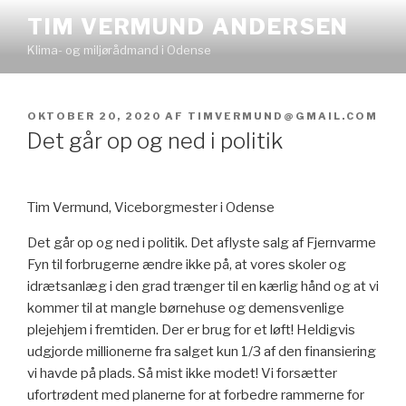
Videre
TIM VERMUND ANDERSEN
til
Klima- og miljørådmand i Odense
indhold
UDGIVET
OKTOBER 20, 2020
AF
TIMVERMUND@GMAIL.COM
DEN
Det går op og ned i politik
Tim Vermund, Viceborgmester i Odense
Det går op og ned i politik. Det aflyste salg af Fjernvarme
Fyn til forbrugerne ændre ikke på, at vores skoler og
idrætsanlæg i den grad trænger til en kærlig hånd og at vi
kommer til at mangle børnehuse og demensvenlige
plejehjem i fremtiden. Der er brug for et løft! Heldigvis
udgjorde millionerne fra salget kun 1/3 af den finansiering
vi havde på plads. Så mist ikke modet! Vi forsætter
ufortrødent med planerne for at forbedre rammerne for