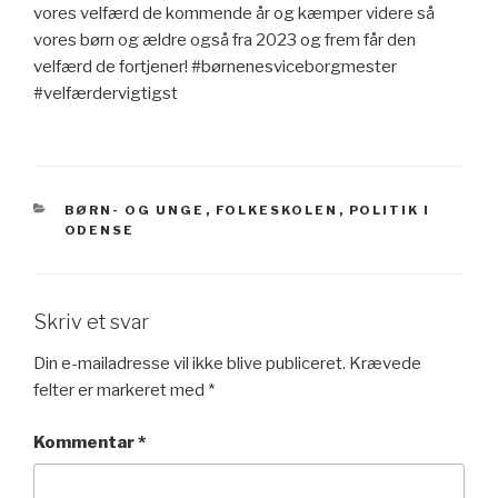
vores velfærd de kommende år og kæmper videre så
vores børn og ældre også fra 2023 og frem får den
velfærd de fortjener! #børnenesviceborgmester
#velfærdervigtigst
KATEGORIER
BØRN- OG UNGE
,
FOLKESKOLEN
,
POLITIK I
ODENSE
Skriv et svar
Din e-mailadresse vil ikke blive publiceret.
Krævede
felter er markeret med
*
Kommentar
*