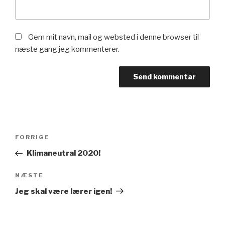
Gem mit navn, mail og websted i denne browser til
næste gang jeg kommenterer.
Indlægsnavigation
Forrige
FORRIGE
indlæg
Klimaneutral 2020!
Næste
NÆSTE
indlæg
Jeg skal være lærer igen!