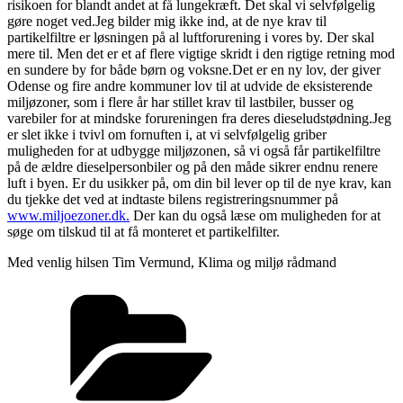
risikoen for blandt andet at få lungekræft. Det skal vi selvfølgelig
gøre noget ved.Jeg bilder mig ikke ind, at de nye krav til
partikelfiltre er løsningen på al luftforurening i vores by. Der skal
mere til. Men det er et af flere vigtige skridt i den rigtige retning mod
en sundere by for både børn og voksne.Det er en ny lov, der giver
Odense og fire andre kommuner lov til at udvide de eksisterende
miljøzoner, som i flere år har stillet krav til lastbiler, busser og
varebiler for at mindske forureningen fra deres dieseludstødning.Jeg
er slet ikke i tvivl om fornuften i, at vi selvfølgelig griber
muligheden for at udbygge miljøzonen, så vi også får partikelfiltre
på de ældre dieselpersonbiler og på den måde sikrer endnu renere
luft i byen. Er du usikker på, om din bil lever op til de nye krav, kan
du tjekke det ved at indtaste bilens registreringsnummer på
www.miljoezoner.dk.
Der kan du også læse om muligheden for at
søge om tilskud til at få monteret et partikelfilter.
Med venlig hilsen Tim Vermund, Klima og miljø rådmand