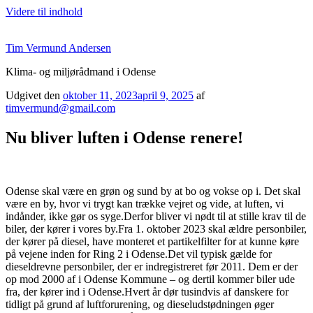
Videre til indhold
Tim Vermund Andersen
Klima- og miljørådmand i Odense
Udgivet den
oktober 11, 2023
april 9, 2025
af
timvermund@gmail.com
Nu bliver luften i Odense renere!
Odense skal være en grøn og sund by at bo og vokse op i. Det skal
være en by, hvor vi trygt kan trække vejret og vide, at luften, vi
indånder, ikke gør os syge.Derfor bliver vi nødt til at stille krav til de
biler, der kører i vores by.Fra 1. oktober 2023 skal ældre personbiler,
der kører på diesel, have monteret et partikelfilter for at kunne køre
på vejene inden for Ring 2 i Odense.Det vil typisk gælde for
dieseldrevne personbiler, der er indregistreret før 2011. Dem er der
op mod 2000 af i Odense Kommune – og dertil kommer biler ude
fra, der kører ind i Odense.Hvert år dør tusindvis af danskere for
tidligt på grund af luftforurening, og dieseludstødningen øger