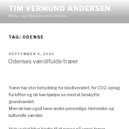
Videre
TIM VERMUND ANDERSEN
til
Klima- og miljørådmand i Odense
indhold
TAG:
ODENSE
UDGIVET
SEPTEMBER 4, 2025
DEN
Odenses værdifulde træer
Træer har stor betydning for biodiversitet, for CO2-optag
fra luften og de kan hjælpe os med at beskytte
grundvandet.
Men de kan også have andre personlige, historiske og
kulturelle værdier.
Hvis vi skal blive bedre til at passe på vores træer