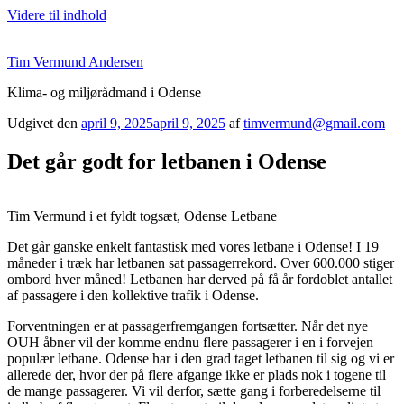
Videre til indhold
Tim Vermund Andersen
Klima- og miljørådmand i Odense
Udgivet den
april 9, 2025
april 9, 2025
af
timvermund@gmail.com
Det går godt for letbanen i Odense
Tim Vermund i et fyldt togsæt, Odense Letbane
Det går ganske enkelt fantastisk med vores letbane i Odense! I 19
måneder i træk har letbanen sat passagerrekord. Over 600.000 stiger
ombord hver måned! Letbanen har derved på få år fordoblet antallet
af passagere i den kollektive trafik i Odense.
Forventningen er at passagerfremgangen fortsætter. Når det nye
OUH åbner vil der komme endnu flere passagerer i en i forvejen
populær letbane. Odense har i den grad taget letbanen til sig og vi er
allerede der, hvor der på flere afgange ikke er plads nok i togene til
de mange passagerer. Vi vil derfor, sætte gang i forberedelserne til