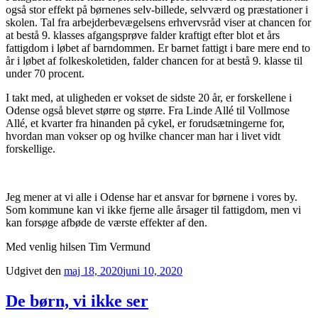
også stor effekt på børnenes selv-billede, selvværd og præstationer i
skolen. Tal fra arbejderbevægelsens erhvervsråd viser at chancen for
at bestå 9. klasses afgangsprøve falder kraftigt efter blot et års
fattigdom i løbet af barndommen. Er barnet fattigt i bare mere end to
år i løbet af folkeskoletiden, falder chancen for at bestå 9. klasse til
under 70 procent.
I takt med, at uligheden er vokset de sidste 20 år, er forskellene i
Odense også blevet større og større. Fra Linde Allé til Vollmose
Allé, et kvarter fra hinanden på cykel, er forudsætningerne for,
hvordan man vokser op og hvilke chancer man har i livet vidt
forskellige.
Jeg mener at vi alle i Odense har et ansvar for børnene i vores by.
Som kommune kan vi ikke fjerne alle årsager til fattigdom, men vi
kan forsøge afbøde de værste effekter af den.
Med venlig hilsen Tim Vermund
Udgivet den
maj 18, 2020
juni 10, 2020
De børn, vi ikke ser