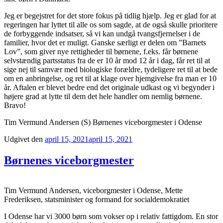
Jeg er begejstret for det store fokus på tidlig hjælp. Jeg er glad for at
regeringen har lyttet til alle os som sagde, at de også skulle prioritere
de forbyggende indsatser, så vi kan undgå tvangsfjernelser i de
familier, hvor det er muligt. Ganske særligt er delen om ”Barnets
Lov”, som giver nye rettigheder til børnene, f.eks. får børnene
selvstændig partsstatus fra de er 10 år mod 12 år i dag, får ret til at
sige nej til samvær med biologiske forældre, tydeligere ret til at bede
om en anbringelse, og ret til at klage over hjemgivelse fra man er 10
år. Aftalen er blevet bedre end det originale udkast og vi begynder i
højere grad at lytte til dem det hele handler om nemlig børnene.
Bravo!
Tim Vermund Andersen (S) Børnenes viceborgmester i Odense
Udgivet den
april 15, 2021
april 15, 2021
Børnenes viceborgmester
Tim Vermund Andersen, viceborgmester i Odense, Mette
Frederiksen, statsminister og formand for socialdemokratiet
I Odense har vi 3000 børn som vokser op i relativ fattigdom. En stor