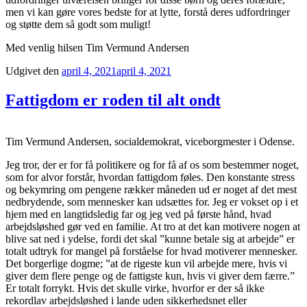
men vi kan gøre vores bedste for at lytte, forstå deres udfordringer
og støtte dem så godt som muligt!
Med venlig hilsen Tim Vermund Andersen
Udgivet den
april 4, 2021
april 4, 2021
Fattigdom er roden til alt ondt
Tim Vermund Andersen, socialdemokrat, viceborgmester i Odense.
Jeg tror, der er for få politikere og for få af os som bestemmer noget,
som for alvor forstår, hvordan fattigdom føles. Den konstante stress
og bekymring om pengene rækker måneden ud er noget af det mest
nedbrydende, som mennesker kan udsættes for. Jeg er vokset op i et
hjem med en langtidsledig far og jeg ved på første hånd, hvad
arbejdsløshed gør ved en familie. At tro at det kan motivere nogen at
blive sat ned i ydelse, fordi det skal ”kunne betale sig at arbejde” er
totalt udtryk for mangel på forståelse for hvad motiverer mennesker.
Det borgerlige dogme; ”at de rigeste kun vil arbejde mere, hvis vi
giver dem flere penge og de fattigste kun, hvis vi giver dem færre.”
Er totalt forrykt. Hvis det skulle virke, hvorfor er der så ikke
rekordlav arbejdsløshed i lande uden sikkerhedsnet eller