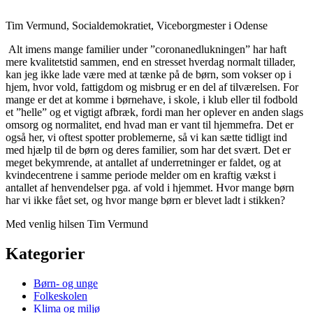
Tim Vermund, Socialdemokratiet, Viceborgmester i Odense
Alt imens mange familier under ”coronanedlukningen” har haft
mere kvalitetstid sammen, end en stresset hverdag normalt tillader,
kan jeg ikke lade være med at tænke på de børn, som vokser op i
hjem, hvor vold, fattigdom og misbrug er en del af tilværelsen. For
mange er det at komme i børnehave, i skole, i klub eller til fodbold
et ”helle” og et vigtigt afbræk, fordi man her oplever en anden slags
omsorg og normalitet, end hvad man er vant til hjemmefra. Det er
også her, vi oftest spotter problemerne, så vi kan sætte tidligt ind
med hjælp til de børn og deres familier, som har det svært. Det er
meget bekymrende, at antallet af underretninger er faldet, og at
kvindecentrene i samme periode melder om en kraftig vækst i
antallet af henvendelser pga. af vold i hjemmet. Hvor mange børn
har vi ikke fået set, og hvor mange børn er blevet ladt i stikken?
Med venlig hilsen Tim Vermund
Kategorier
Børn- og unge
Folkeskolen
Klima og miljø