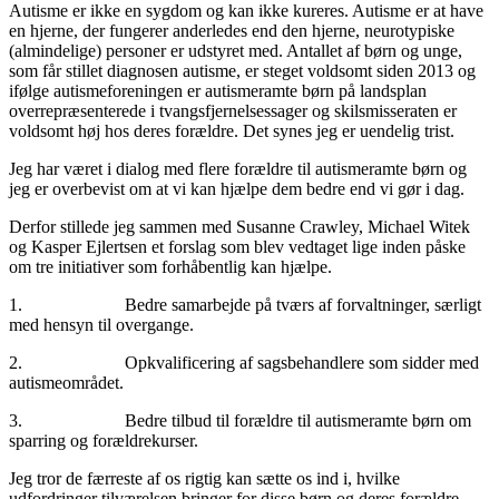
Autisme er ikke en sygdom og kan ikke kureres. Autisme er at have
en hjerne, der fungerer anderledes end den hjerne, neurotypiske
(almindelige) personer er udstyret med. Antallet af børn og unge,
som får stillet diagnosen autisme, er steget voldsomt siden 2013 og
ifølge autismeforeningen er autismeramte børn på landsplan
overrepræsenterede i tvangsfjernelsessager og skilsmisseraten er
voldsomt høj hos deres forældre. Det synes jeg er uendelig trist.
Jeg har været i dialog med flere forældre til autismeramte børn og
jeg er overbevist om at vi kan hjælpe dem bedre end vi gør i dag.
Derfor stillede jeg sammen med Susanne Crawley, Michael Witek
og Kasper Ejlertsen et forslag som blev vedtaget lige inden påske
om tre initiativer som forhåbentlig kan hjælpe.
1. Bedre samarbejde på tværs af forvaltninger, særligt
med hensyn til overgange.
2. Opkvalificering af sagsbehandlere som sidder med
autismeområdet.
3. Bedre tilbud til forældre til autismeramte børn om
sparring og forældrekurser.
Jeg tror de færreste af os rigtig kan sætte os ind i, hvilke
udfordringer tilværelsen bringer for disse børn og deres forældre,