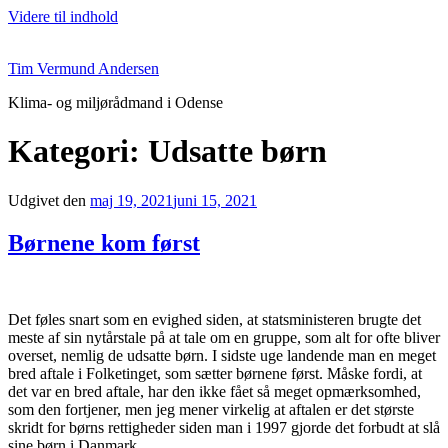
Videre til indhold
Tim Vermund Andersen
Klima- og miljørådmand i Odense
Kategori:
Udsatte børn
Udgivet den
maj 19, 2021
juni 15, 2021
Børnene kom først
Det føles snart som en evighed siden, at statsministeren brugte det
meste af sin nytårstale på at tale om en gruppe, som alt for ofte bliver
overset, nemlig de udsatte børn. I sidste uge landende man en meget
bred aftale i Folketinget, som sætter børnene først. Måske fordi, at
det var en bred aftale, har den ikke fået så meget opmærksomhed,
som den fortjener, men jeg mener virkelig at aftalen er det største
skridt for børns rettigheder siden man i 1997 gjorde det forbudt at slå
sine børn i Danmark.