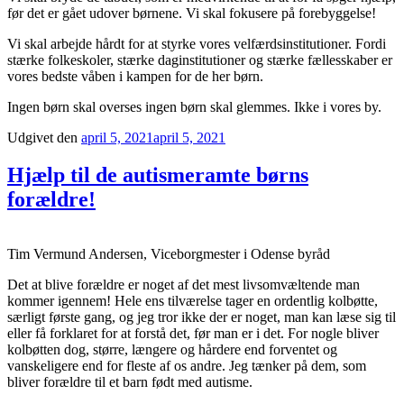
før det er gået udover børnene. Vi skal fokusere på forebyggelse!
Vi skal arbejde hårdt for at styrke vores velfærdsinstitutioner. Fordi
stærke folkeskoler, stærke daginstitutioner og stærke fællesskaber er
vores bedste våben i kampen for de her børn.
Ingen børn skal overses ingen børn skal glemmes. Ikke i vores by.
Udgivet den
april 5, 2021
april 5, 2021
Hjælp til de autismeramte børns
forældre!
Tim Vermund Andersen, Viceborgmester i Odense byråd
Det at blive forældre er noget af det mest livsomvæltende man
kommer igennem! Hele ens tilværelse tager en ordentlig kolbøtte,
særligt første gang, og jeg tror ikke der er noget, man kan læse sig til
eller få forklaret for at forstå det, før man er i det. For nogle bliver
kolbøtten dog, større, længere og hårdere end forventet og
vanskeligere end for fleste af os andre. Jeg tænker på dem, som
bliver forældre til et barn født med autisme.