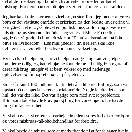
del af dem vokser op i familier, hvor enten mor eller far har et
misbrug. For dem banker mit hjerte særligt – for jeg var en af dem.
Jeg har kaldt mig ”børnenes viceborgmester, fordi jeg mener at vores
børn er det vigtigste område at prioritere og den bedste investering vi
kan gøre! Det er også blevet en politisk mission for mig at være de
udsatte børns stemme i byrådet. Jeg synes at Mette Frederiksen
sagde det så godt, da hun udtrykte at ”En udsat barndom må ikke
blive en livstidsdom.” Ens muligheder i tilværelsen skal ikke
defineres af, hvor eller hos hvem man er vokset op.
Hvis vi kan hjælpe en, kan vi hjælpe mange – og kan vi hjælpe
familierne tidligt og kan vi hjælpe forældrene ud fattigdom og ud af
deres misbrug, undgår vi at børn vokser op med nederlags
oplevelser og får uoprettelige ar på sjælen…
Sidste år fandt 100 millioner kr. til det så kaldte merforbrug, som var
opstået på det specialiserede socialområde. Nogle kaldte det et sort
hul, det var det ikke. Det var rigtige børn med svære problemer.
Børn som både havde krav på og brug for vores hjælp. De havde
brug for fællesskabet.
Vi skal have et stærkere samarbejde imellem vores indsatser for børn
og vores misbrugs-/alkoholbehandling for forældre.
Vi skal bryde de tabuer, som er medvirkende til at for få søger hjælp,