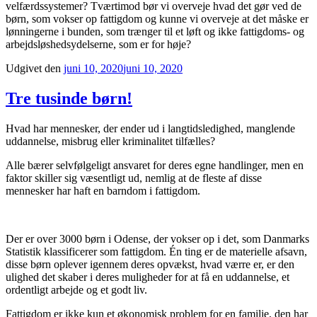
velfærdssystemer? Tværtimod bør vi overveje hvad det gør ved de
børn, som vokser op fattigdom og kunne vi overveje at det måske er
lønningerne i bunden, som trænger til et løft og ikke fattigdoms- og
arbejdsløshedsydelserne, som er for høje?
Udgivet den
juni 10, 2020
juni 10, 2020
Tre tusinde børn!
Hvad har mennesker, der ender ud i langtidsledighed, manglende
uddannelse, misbrug eller kriminalitet tilfælles?
Alle bærer selvfølgeligt ansvaret for deres egne handlinger, men en
faktor skiller sig væsentligt ud, nemlig at de fleste af disse
mennesker har haft en barndom i fattigdom.
Der er over 3000 børn i Odense, der vokser op i det, som Danmarks
Statistik klassificerer som fattigdom. Én ting er de materielle afsavn,
disse børn oplever igennem deres opvækst, hvad værre er, er den
ulighed det skaber i deres muligheder for at få en uddannelse, et
ordentligt arbejde og et godt liv.
Fattigdom er ikke kun et økonomisk problem for en familie, den har